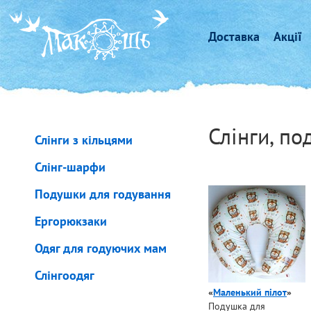
Доставка
Акції
Слінги, п
Слінги з кільцями
Слінг-шарфи
Подушки для годування
Ергорюкзаки
Одяг для годуючих мам
Слінгоодяг
«
Маленький пілот
»
Подушка для