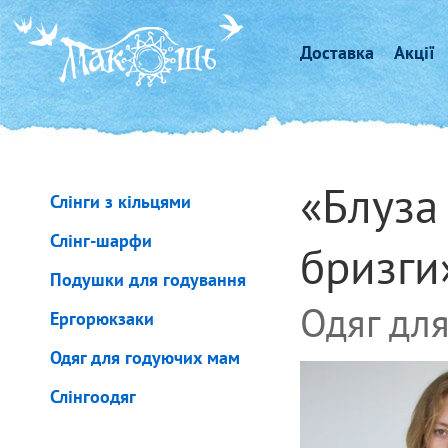
Доставка
Акції
«Блуза 
Слінги з кільцями
Слінг-шарфи
бризги
Подушки для годування
Одяг для
Ергорюкзаки
Одяг для годуючих мам
Слінгоодяг