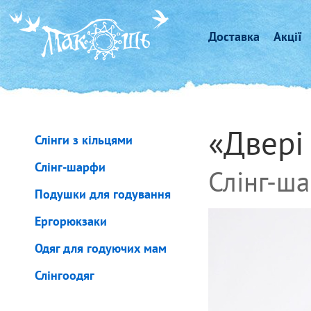
Доставка
Акції
«Двері 
Слінги з кільцями
Слінг-шарфи
Слінг-ша
Подушки для годування
Ергорюкзаки
Одяг для годуючих мам
Слінгоодяг