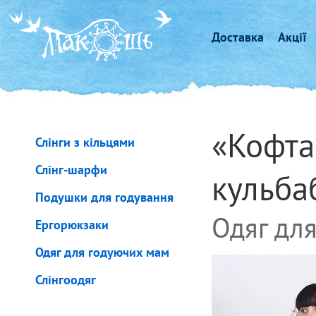
Доставка
Акції
«Кофта
Слінги з кільцями
Слінг-шарфи
кульба
Подушки для годування
Одяг для
Ергорюкзаки
Одяг для годуючих мам
Слінгоодяг