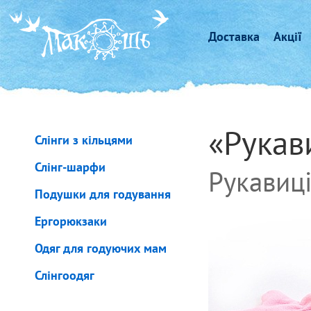
Доставка
Акції
«Рукав
Слінги з кільцями
Слінг-шарфи
Рукавиц
Подушки для годування
Ергорюкзаки
Одяг для годуючих мам
Слінгоодяг